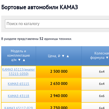
Бортовые автомобили КАМАЗ
В разделе представлены
52
единицы техники.
Модель и
Колесна
комплектация
Цена,
▼
▲
i
формула
▼
а/м
▼
▲
КАМАЗ 65115(аналог
2 500 000
6х4
53215-1050)
2 650 000
КАМАЗ 65115
6х4
2 940 000
КАМАЗ 43118
6х6
2 750 000
КАМАЗ 65117-029
6х4